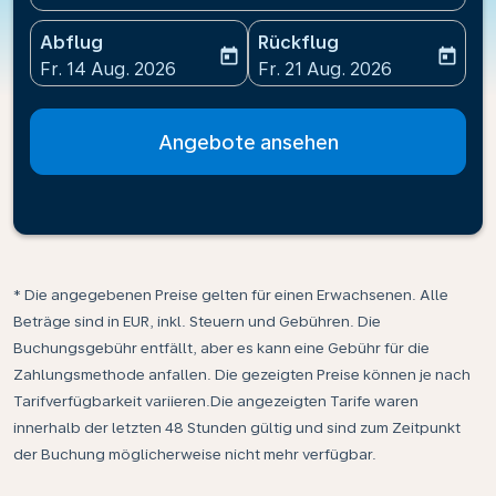
Abflug
Rückflug
today
today
fc-booking-departure-date-aria-label
fc-booking-return-date-ari
Fr. 14 Aug. 2026
Fr. 21 Aug. 2026
Angebote ansehen
* Die angegebenen Preise gelten für einen Erwachsenen. Alle
Beträge sind in EUR, inkl. Steuern und Gebühren. Die
Buchungsgebühr entfällt, aber es kann eine Gebühr für die
Zahlungsmethode anfallen. Die gezeigten Preise können je nach
Tarifverfügbarkeit variieren.Die angezeigten Tarife waren
innerhalb der letzten 48 Stunden gültig und sind zum Zeitpunkt
der Buchung möglicherweise nicht mehr verfügbar.