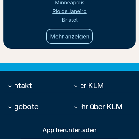
Minneapolis
Rio de Janeiro
Bristol
Mehr anzeigen
Kontakt
Über KLM
keyboard_arrow_down
keyboard_arrow_down
Angebote
Mehr über KLM
keyboard_arrow_down
keyboard_arrow_down
App herunterladen