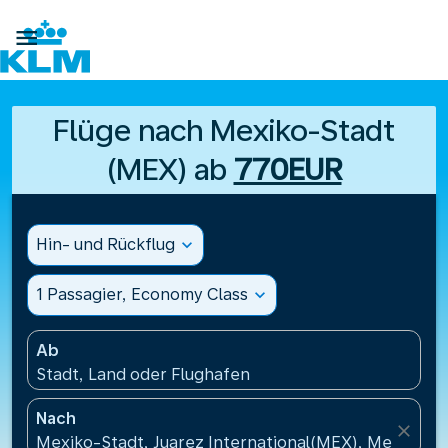

Flüge nach Mexiko-Stadt
(MEX) ab
770EUR
Hin- und Rückflug
expand_more
1 Passagier, Economy Class
expand_more
Ab
Stadt, Land oder Flughafen
Nach
close
Mexiko-Stadt, Juarez International(MEX), Mexiko