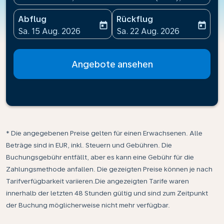
Abflug
Rückflug
today
today
fc-booking-departure-date-aria-label
fc-booking-return-date-ari
Sa. 15 Aug. 2026
Sa. 22 Aug. 2026
Angebote ansehen
* Die angegebenen Preise gelten für einen Erwachsenen. Alle
Beträge sind in EUR, inkl. Steuern und Gebühren. Die
Buchungsgebühr entfällt, aber es kann eine Gebühr für die
Zahlungsmethode anfallen. Die gezeigten Preise können je nach
Tarifverfügbarkeit variieren.Die angezeigten Tarife waren
innerhalb der letzten 48 Stunden gültig und sind zum Zeitpunkt
der Buchung möglicherweise nicht mehr verfügbar.