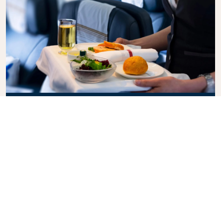
Business Class
Genießen Sie in der KLM Business Class Ihren Flug
mit Stil, denn hier vereinen sich Privatsphäre,
Komfort und aufmerksamer Service. Erfreuen Sie
sich an hochwertigen Speisen und Getränke, der
persönlichen Betreuung durch unser
Kabinenpersonal und an einem Höchstmaß an
Entspannung. Buchen Sie gleich heute Ihr Ticket für
die Business Class und erleben Sie den KLM-