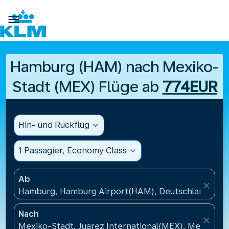

Hamburg (HAM) nach Mexiko-
Stadt (MEX) Flüge ab
774EUR
Hin- und Rückflug
expand_more
1 Passagier, Economy Class
expand_more
Ab
close
Hamburg, Hamburg Airport(HAM), Deutschland
Nach
close
Mexiko-Stadt, Juarez International(MEX), Mexiko