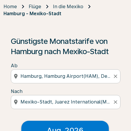
Home
Flüge
In die Mexiko
Hamburg - Mexiko-Stadt
Günstigste Monatstarife von
Hamburg nach Mexiko-Stadt
Ab
location_on
close
Nach
location_on
close
Aug. 2026