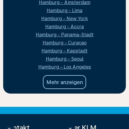
Hamburg - Amsterdam
Hamburg - Lima
Hamburg - New York
Hamburg - Accra
Hamburg - Panama-Stadt
Hamburg - Curaçao
Hamburg - Kapstadt
Hamburg - Seoul
Hamburg - Los Angeles
Mehr anzeigen
Kontakt
Über KLM
keyboard_arrow_down
keyboard_arrow_down