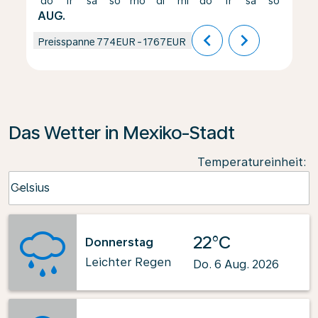
do
fr
sa
so
mo
di
mi
do
fr
sa
so
mo
AUG.
chevron_left
chevron_right
Preisspanne
774EUR
-
1767EUR
Das Wetter in Mexiko-Stadt
Temperatureinheit
:
Weather unit option Celsius Selected
Celsius
keyboard_arrow_down
22°C
Donnerstag
Leichter Regen
Do. 6 Aug. 2026