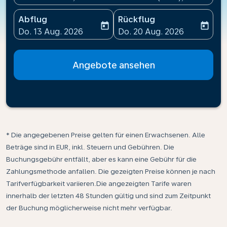
Abflug
Rückflug
today
today
fc-booking-departure-date-aria-label
fc-booking-return-date-ari
Do. 13 Aug. 2026
Do. 20 Aug. 2026
Angebote ansehen
* Die angegebenen Preise gelten für einen Erwachsenen. Alle
Beträge sind in EUR, inkl. Steuern und Gebühren. Die
Buchungsgebühr entfällt, aber es kann eine Gebühr für die
Zahlungsmethode anfallen. Die gezeigten Preise können je nach
Tarifverfügbarkeit variieren.Die angezeigten Tarife waren
innerhalb der letzten 48 Stunden gültig und sind zum Zeitpunkt
der Buchung möglicherweise nicht mehr verfügbar.