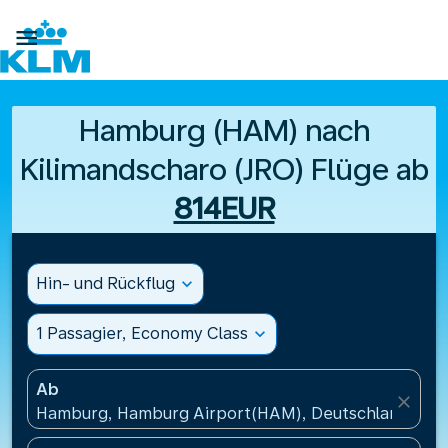

Hamburg (HAM) nach
Kilimandscharo (JRO) Flüge ab
814EUR
Hin- und Rückflug
expand_more
1 Passagier, Economy Class
expand_more
Ab
close
Hamburg, Hamburg Airport(HAM), Deutschland