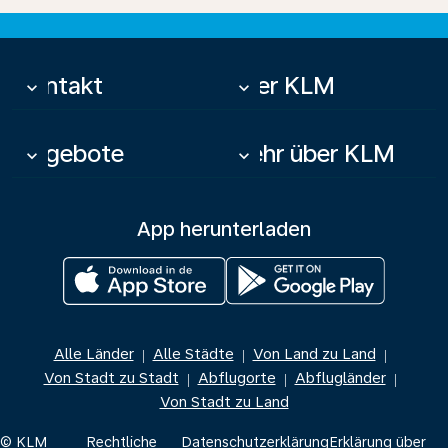
Kontakt
Über KLM
keyboard_arrow_down
keyboard_arrow_down
Angebote
Mehr über KLM
keyboard_arrow_down
keyboard_arrow_down
App herunterladen
Alle Länder
Alle Städte
Von Land zu Land
|
|
|
Von Stadt zu Stadt
Abflugorte
Abflugländer
|
|
|
Von Stadt zu Land
© KLM
Rechtliche
Datenschutzerklärung
Erklärung über