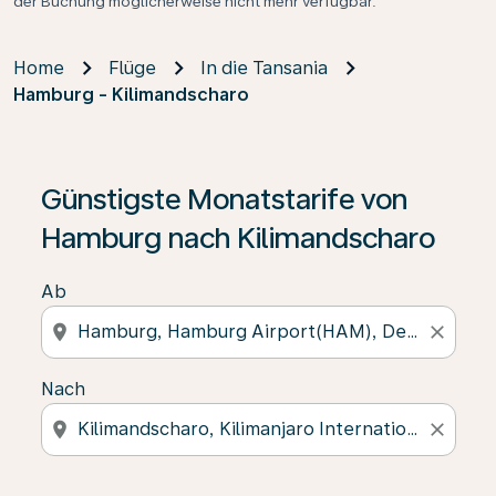
der Buchung möglicherweise nicht mehr verfügbar.
Home
Flüge
In die Tansania
Hamburg - Kilimandscharo
Günstigste Monatstarife von
Hamburg nach Kilimandscharo
Ab
location_on
close
Nach
location_on
close