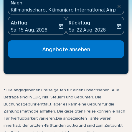
Nach
close
Kilimandscharo, Kilimanjaro International Airport(JR
Abflug
Rückflug
today
today
fc-booking-departure-date-aria-label
fc-booking-return-date-ari
Sa. 15 Aug. 2026
Sa. 22 Aug. 2026
Angebote ansehen
* Die angegebenen Preise gelten für einen Erwachsenen. Alle
Beträge sind in EUR, inkl. Steuern und Gebühren. Die
Buchungsgebühr entfällt, aber es kann eine Gebühr für die
Zahlungsmethode anfallen. Die gezeigten Preise können je nach
Tarifverfügbarkeit variieren.Die angezeigten Tarife waren
innerhalb der letzten 48 Stunden gültig und sind zum Zeitpunkt