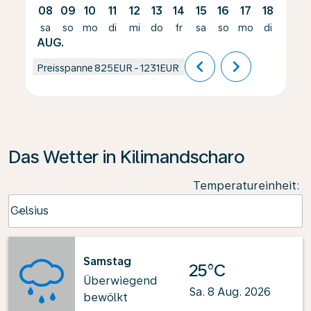
08
09
10
11
12
13
14
15
16
17
18
19
sa
so
mo
di
mi
do
fr
sa
so
mo
di
mi
AUG.
chevron_left
chevron_right
Preisspanne
825EUR
-
1231EUR
Das Wetter in Kilimandscharo
Temperatureinheit
:
Weather unit option Celsius Selected
Celsius
keyboard_arrow_down
Samstag
25°C
Überwiegend
Sa. 8 Aug. 2026
bewölkt