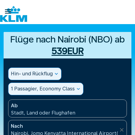

Flüge nach Nairobi (NBO) ab
539EUR
Hin- und Rückflug
expand_more
1 Passagier, Economy Class
expand_more
Ab
Stadt, Land oder Flughafen
Nach
close
Nairobi, Jomo Kenyatta International Airport(NBO), 