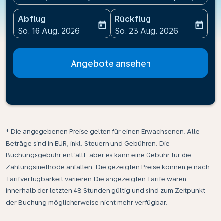
Abflug
Rückflug
today
today
fc-booking-departure-date-aria-label
fc-booking-return-date-ari
So. 16 Aug. 2026
So. 23 Aug. 2026
Angebote ansehen
* Die angegebenen Preise gelten für einen Erwachsenen. Alle
Beträge sind in EUR, inkl. Steuern und Gebühren. Die
Buchungsgebühr entfällt, aber es kann eine Gebühr für die
Zahlungsmethode anfallen. Die gezeigten Preise können je nach
Tarifverfügbarkeit variieren.Die angezeigten Tarife waren
innerhalb der letzten 48 Stunden gültig und sind zum Zeitpunkt
der Buchung möglicherweise nicht mehr verfügbar.