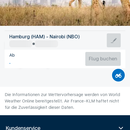
Kenia
Hamburg (HAM) - Nairobi (NBO)
Nairobi
Ab
18°C
Kenia
Flug buchen
Flugzeit
Aug
Die Informationen zur Wettervorhersage werden von World
Weather Online bereitgestellt. Air France-KLM haftet nicht
für die Zuverlässigkeit dieser Daten.
Kundenservice