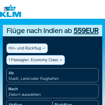

Flüge nach Indien ab
559EUR
Hin- und Rückflug
expand_more
1 Passagier, Economy Class
expand_more
Ab
Stadt, Land oder Flughafen
Nach
Zielort auswählen
Abflug
Rückflug