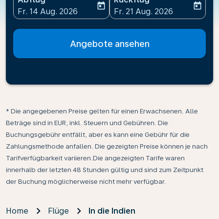
today
today
fc-booking-departure-date-aria-label
fc-booking-return-date-ari
Fr. 14 Aug. 2026
Fr. 21 Aug. 2026
Angebote ansehen
* Die angegebenen Preise gelten für einen Erwachsenen. Alle
Beträge sind in EUR, inkl. Steuern und Gebühren. Die
Buchungsgebühr entfällt, aber es kann eine Gebühr für die
Zahlungsmethode anfallen. Die gezeigten Preise können je nach
Tarifverfügbarkeit variieren.Die angezeigten Tarife waren
innerhalb der letzten 48 Stunden gültig und sind zum Zeitpunkt
der Buchung möglicherweise nicht mehr verfügbar.
Home
Flüge
In die Indien