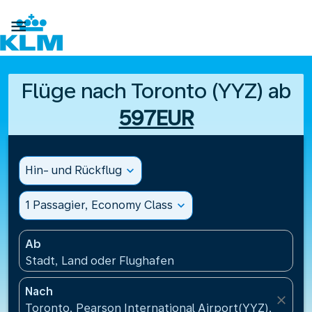

Flüge nach Toronto (YYZ) ab
597EUR
Hin- und Rückflug
expand_more
1 Passagier, Economy Class
expand_more
Ab
Stadt, Land oder Flughafen
Nach
close
Toronto, Pearson International Airport(YYZ), Kanad