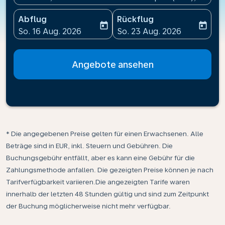
Abflug
Rückflug
today
today
fc-booking-departure-date-aria-label
fc-booking-return-date-ari
So. 16 Aug. 2026
So. 23 Aug. 2026
Angebote ansehen
* Die angegebenen Preise gelten für einen Erwachsenen. Alle
Beträge sind in EUR, inkl. Steuern und Gebühren. Die
Buchungsgebühr entfällt, aber es kann eine Gebühr für die
Zahlungsmethode anfallen. Die gezeigten Preise können je nach
Tarifverfügbarkeit variieren.Die angezeigten Tarife waren
innerhalb der letzten 48 Stunden gültig und sind zum Zeitpunkt
der Buchung möglicherweise nicht mehr verfügbar.