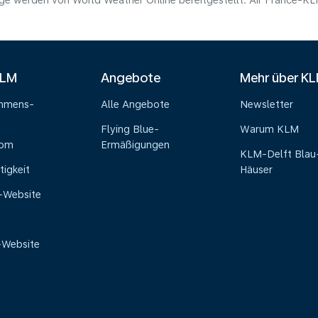
e werden von World Weather Online bereitgestellt. Air France-KLM 
KLM
Angebote
Mehr über K
ehmens-
Alle Angebote
Newsletter
Flying Blue-
Warum KLM
oom
Ermäßigungen
KLM-Delft Blau
tigkeit
Häuser
e-Website
-Website