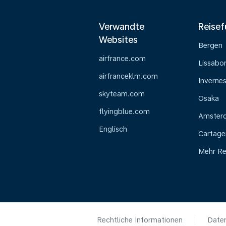
Verwandte
Reisef
Websites
Bergen
airfrance.com
Lissabo
airfranceklm.com
Inverne
skyteam.com
Osaka
flyingblue.com
Amster
Englisch
Cartage
Mehr Re
Rechtliche Informationen
Daten