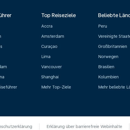
ührer
Top Reiseziele
Beliebte Län
Accra
Peru
n
Amsterdam
Vereinigte Staat
ss
Curaçao
Großbritannien
Lima
Norwegen
dam
Vancouver
Brasilien
na
Shanghai
Kolumbien
iseführer
Mehr Top-Ziele
Mehr beliebte L
schutzerklärung
Erklärung über barrierefreie Webinhalte