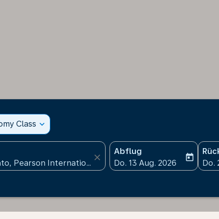
nomy Class
expand_more
Abflug
Rüc
close
today
fc-booking-departure-date
fc-b
Do. 13 Aug. 2026
Do. 