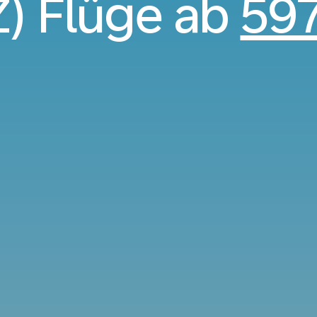
) Flüge ab
59