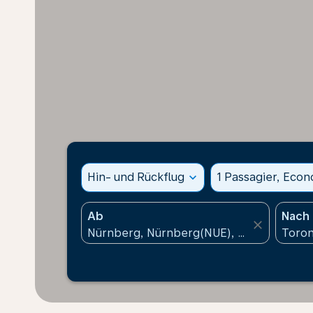
Hin- und Rückflug
expand_more
1 Passagier, Eco
Ab
Nach
close