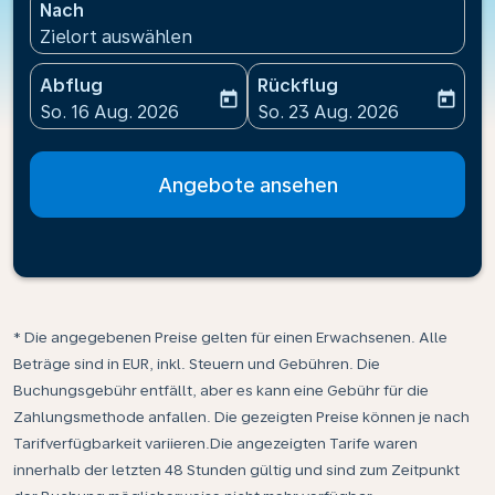
Nach
Zielort auswählen
Abflug
Rückflug
today
today
fc-booking-departure-date-aria-label
fc-booking-return-date-ari
So. 16 Aug. 2026
So. 23 Aug. 2026
Angebote ansehen
* Die angegebenen Preise gelten für einen Erwachsenen. Alle
Beträge sind in EUR, inkl. Steuern und Gebühren. Die
Buchungsgebühr entfällt, aber es kann eine Gebühr für die
Zahlungsmethode anfallen. Die gezeigten Preise können je nach
Tarifverfügbarkeit variieren.Die angezeigten Tarife waren
innerhalb der letzten 48 Stunden gültig und sind zum Zeitpunkt