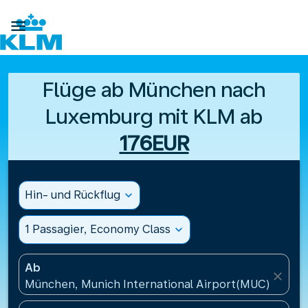

Flüge ab München nach
Luxemburg mit KLM ab
176EUR
Hin- und Rückflug
expand_more
1 Passagier, Economy Class
expand_more
Ab
close
München, Munich International Airport(MUC), Deut