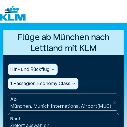

Flüge ab München nach
Lettland mit KLM
Hin- und Rückflug
expand_more
1 Passagier, Economy Class
expand_more
Ab
close
München, Munich International Airport(MUC), Deut
Nach
Zielort auswählen