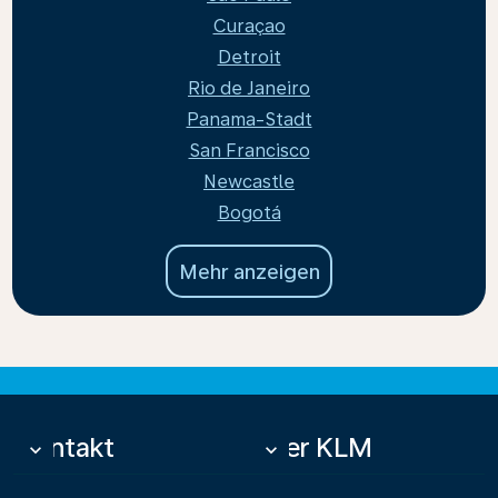
Curaçao
Detroit
Rio de Janeiro
Panama-Stadt
San Francisco
Newcastle
Bogotá
Mehr anzeigen
Kontakt
Über KLM
keyboard_arrow_down
keyboard_arrow_down