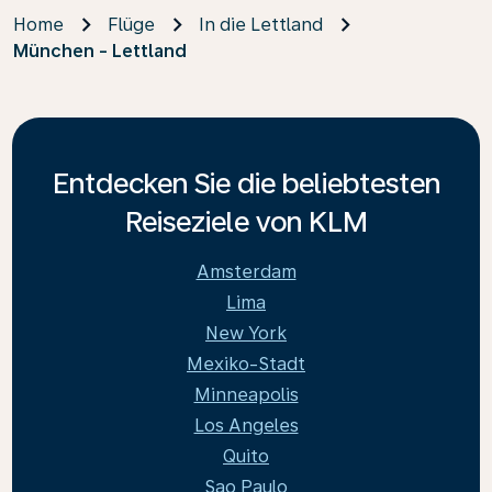
Home
Flüge
In die Lettland
München - Lettland
Entdecken Sie die beliebtesten
Reiseziele von KLM
Amsterdam
Lima
New York
Mexiko-Stadt
Minneapolis
Los Angeles
Quito
Sao Paulo