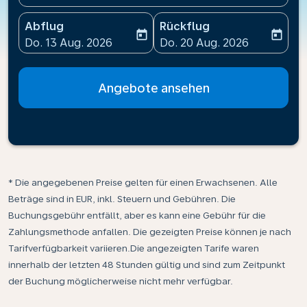
Abflug
Rückflug
today
today
fc-booking-departure-date-aria-label
fc-booking-return-date-ari
Do. 13 Aug. 2026
Do. 20 Aug. 2026
Angebote ansehen
* Die angegebenen Preise gelten für einen Erwachsenen. Alle
Beträge sind in EUR, inkl. Steuern und Gebühren. Die
Buchungsgebühr entfällt, aber es kann eine Gebühr für die
Zahlungsmethode anfallen. Die gezeigten Preise können je nach
Tarifverfügbarkeit variieren.Die angezeigten Tarife waren
innerhalb der letzten 48 Stunden gültig und sind zum Zeitpunkt
der Buchung möglicherweise nicht mehr verfügbar.