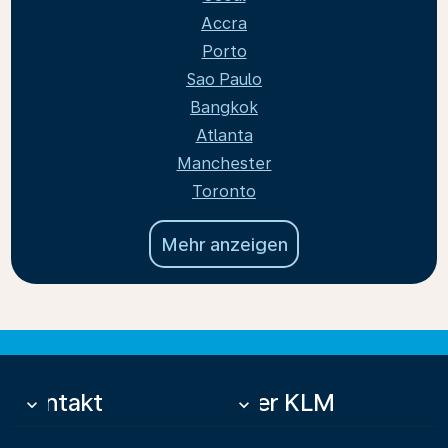
Accra
Porto
Sao Paulo
Bangkok
Atlanta
Manchester
Toronto
Mehr anzeigen
Kontakt
Über KLM
keyboard_arrow_down
keyboard_arrow_down