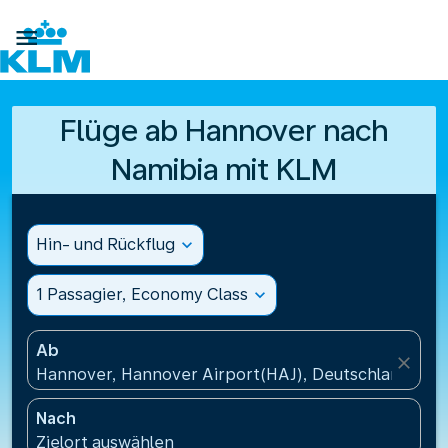

Flüge ab Hannover nach
Namibia mit KLM
Hin- und Rückflug
expand_more
1 Passagier, Economy Class
expand_more
Ab
close
Hannover, Hannover Airport(HAJ), Deutschland
Nach
Zielort auswählen