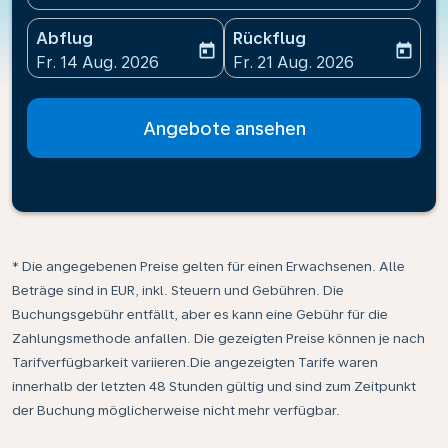
Abflug
Rückflug
today
today
fc-booking-departure-date-aria-label
fc-booking-return-date-ari
Fr. 14 Aug. 2026
Fr. 21 Aug. 2026
Angebote ansehen
* Die angegebenen Preise gelten für einen Erwachsenen. Alle
Beträge sind in EUR, inkl. Steuern und Gebühren. Die
Buchungsgebühr entfällt, aber es kann eine Gebühr für die
Zahlungsmethode anfallen. Die gezeigten Preise können je nach
Tarifverfügbarkeit variieren.Die angezeigten Tarife waren
innerhalb der letzten 48 Stunden gültig und sind zum Zeitpunkt
der Buchung möglicherweise nicht mehr verfügbar.