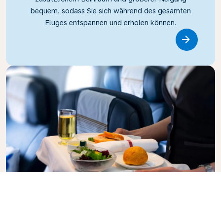
bequem, sodass Sie sich während des gesamten
Fluges entspannen und erholen können.
Link
Business Class
Genießen Sie in der KLM Business Class Ihren Flug