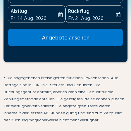
Abflug
Rückflug
today
today
fc-booking-departure-date-aria-label
fc-booking-return-date-ari
Fr. 14 Aug. 2026
Fr. 21 Aug. 2026
Angebote ansehen
* Die angegebenen Preise gelten für einen Erwachsenen. Alle
Beträge sind in EUR, inkl. Steuern und Gebühren. Die
Buchungsgebühr entfällt, aber es kann eine Gebühr für die
Zahlungsmethode anfallen. Die gezeigten Preise können je nach
Tarifverfügbarkeit variieren.Die angezeigten Tarife waren
innerhalb der letzten 48 Stunden gültig und sind zum Zeitpunkt
der Buchung möglicherweise nicht mehr verfügbar.