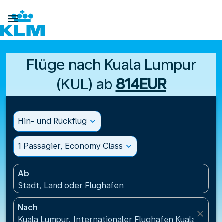

Flüge nach Kuala Lumpur
(KUL) ab
814EUR
Hin- und Rückflug
expand_more
1 Passagier, Economy Class
expand_more
Ab
Stadt, Land oder Flughafen
Nach
close
Kuala Lumpur, Internationaler Flughafen Kuala Lumpu