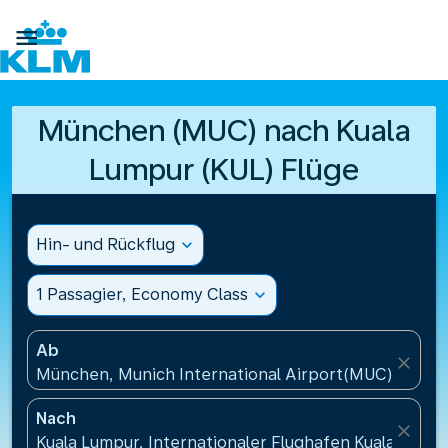

München (MUC) nach Kuala
Lumpur (KUL) Flüge
Hin- und Rückflug
expand_more
1 Passagier, Economy Class
expand_more
Ab
close
München, Munich International Airport(MUC), Deut
Nach
close
Kuala Lumpur, Internationaler Flughafen Kuala Lumpu