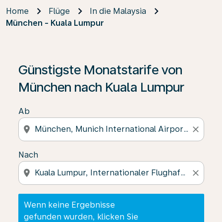
Home
Flüge
In die Malaysia
München - Kuala Lumpur
Wenn keine Ergebnisse gefunden wurden, klicken Sie 
Günstigste Monatstarife von
München nach Kuala Lumpur
Ab
location_on
close
Nach
location_on
close
Wenn keine Ergebnisse
gefunden wurden, klicken Sie