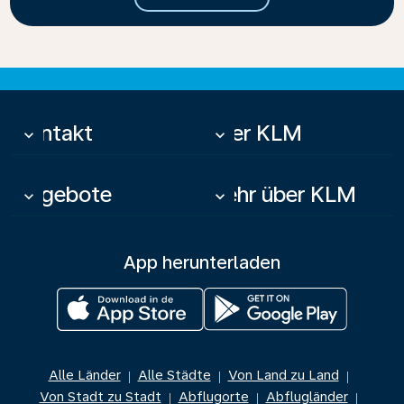
Kontakt
Über KLM
keyboard_arrow_down
keyboard_arrow_down
Angebote
Mehr über KLM
keyboard_arrow_down
keyboard_arrow_down
App herunterladen
Alle Länder
Alle Städte
Von Land zu Land
|
|
|
Von Stadt zu Stadt
Abflugorte
Abflugländer
|
|
|