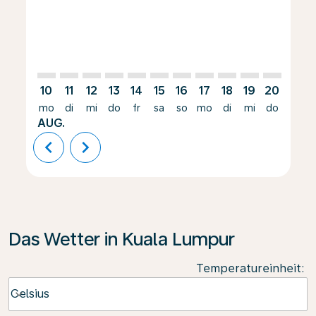
10
11
12
13
14
15
16
17
18
19
20
21
mo
di
mi
do
fr
sa
so
mo
di
mi
do
fr
AUG.
chevron_left
chevron_right
Das Wetter in Kuala Lumpur
Temperatureinheit
:
Weather unit option Celsius Selected
Celsius
keyboard_arrow_down