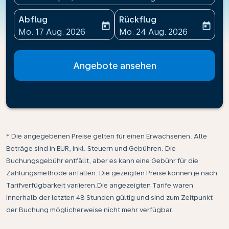
Abflug
Rückflug
today
today
fc-booking-departure-date-aria-label
fc-booking-return-date-ari
Mo. 17 Aug. 2026
Mo. 24 Aug. 2026
Angebote ansehen
* Die angegebenen Preise gelten für einen Erwachsenen. Alle
Beträge sind in EUR, inkl. Steuern und Gebühren. Die
Buchungsgebühr entfällt, aber es kann eine Gebühr für die
Zahlungsmethode anfallen. Die gezeigten Preise können je nach
Tarifverfügbarkeit variieren.Die angezeigten Tarife waren
innerhalb der letzten 48 Stunden gültig und sind zum Zeitpunkt
der Buchung möglicherweise nicht mehr verfügbar.