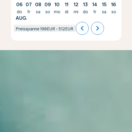
06
07
08
09
10
11
12
13
14
15
16
17
do
fr
sa
so
mo
di
mi
do
fr
sa
so
mo
AUG.
chevron_left
chevron_right
Preisspanne
198EUR
-
512EUR