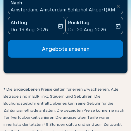
Nach
close
Amsterdam, Amsterdam Schiphol Airport(AMS), Nie
Abflug
Rückflug
today
today
fc-booking-departure-date-aria-label
fc-booking-return-date-ari
Do. 13 Aug. 2026
Do. 20 Aug. 2026
Angebote ansehen
* Die angegebenen Preise gelten für einen Erwachsenen. Alle
Beträge sind in EUR, inkl. Steuern und Gebühren. Die
Buchungsgebühr entfällt, aber es kann eine Gebühr für die
Zahlungsmethode anfallen. Die gezeigten Preise können je nach
Tarifverfügbarkeit variieren.Die angezeigten Tarife waren
innerhalb der letzten 48 Stunden gültig und sind zum Zeitpunkt