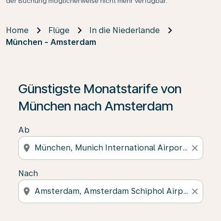
der Buchung möglicherweise nicht mehr verfügbar.
Home
Flüge
In die Niederlande
München - Amsterdam
Günstigste Monatstarife von
München nach Amsterdam
Ab
location_on
close
Nach
location_on
close