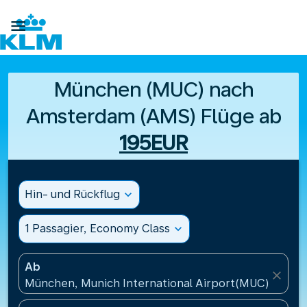

München (MUC) nach
Amsterdam (AMS) Flüge ab
195EUR
Hin- und Rückflug
expand_more
1 Passagier, Economy Class
expand_more
Ab
close
München, Munich International Airport(MUC), Deut