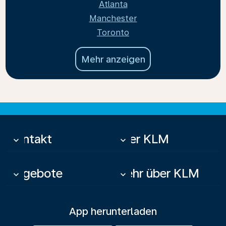
Atlanta
Manchester
Toronto
Mehr anzeigen
Kontakt
Über KLM
keyboard_arrow_down
keyboard_arrow_down
Angebote
Mehr über KLM
keyboard_arrow_down
keyboard_arrow_down
App herunterladen