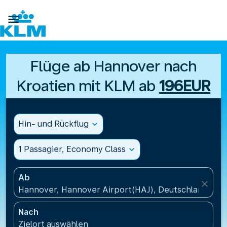

Flüge ab Hannover nach
Kroatien mit KLM ab
196EUR
Hin- und Rückflug
expand_more
1 Passagier, Economy Class
expand_more
Ab
close
Hannover, Hannover Airport(HAJ), Deutschland
Nach
Zielort auswählen