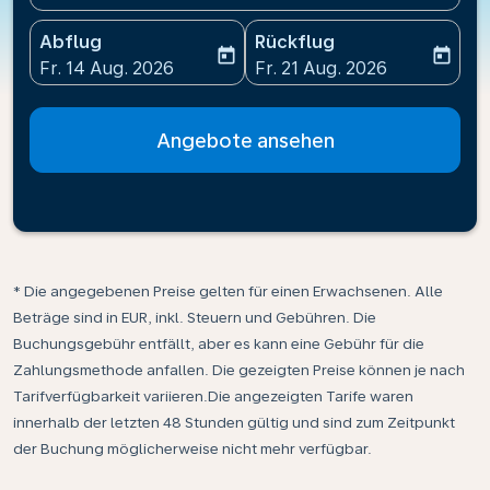
Abflug
Rückflug
today
today
fc-booking-departure-date-aria-label
fc-booking-return-date-ari
Fr. 14 Aug. 2026
Fr. 21 Aug. 2026
Angebote ansehen
* Die angegebenen Preise gelten für einen Erwachsenen. Alle
Beträge sind in EUR, inkl. Steuern und Gebühren. Die
Buchungsgebühr entfällt, aber es kann eine Gebühr für die
Zahlungsmethode anfallen. Die gezeigten Preise können je nach
Tarifverfügbarkeit variieren.Die angezeigten Tarife waren
innerhalb der letzten 48 Stunden gültig und sind zum Zeitpunkt
der Buchung möglicherweise nicht mehr verfügbar.