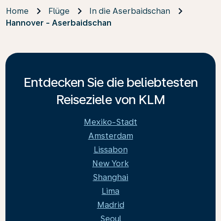
Home
Flüge
In die Aserbaidschan
Hannover - Aserbaidschan
Entdecken Sie die beliebtesten
Reiseziele von KLM
Mexiko-Stadt
Amsterdam
Lissabon
New York
Shanghai
Lima
Madrid
Seoul