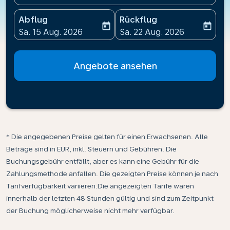
Abflug
Rückflug
today
today
fc-booking-departure-date-aria-label
fc-booking-return-date-ari
Sa. 15 Aug. 2026
Sa. 22 Aug. 2026
Angebote ansehen
* Die angegebenen Preise gelten für einen Erwachsenen. Alle
Beträge sind in EUR, inkl. Steuern und Gebühren. Die
Buchungsgebühr entfällt, aber es kann eine Gebühr für die
Zahlungsmethode anfallen. Die gezeigten Preise können je nach
Tarifverfügbarkeit variieren.Die angezeigten Tarife waren
innerhalb der letzten 48 Stunden gültig und sind zum Zeitpunkt
der Buchung möglicherweise nicht mehr verfügbar.