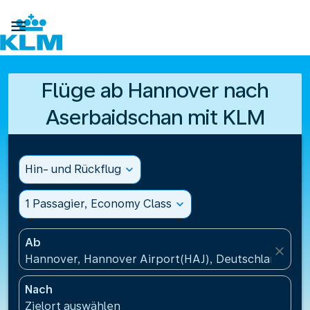

Flüge ab Hannover nach
Aserbaidschan mit KLM
Hin- und Rückflug
expand_more
1 Passagier, Economy Class
expand_more
Ab
close
Hannover, Hannover Airport(HAJ), Deutschland
Nach
Zielort auswählen