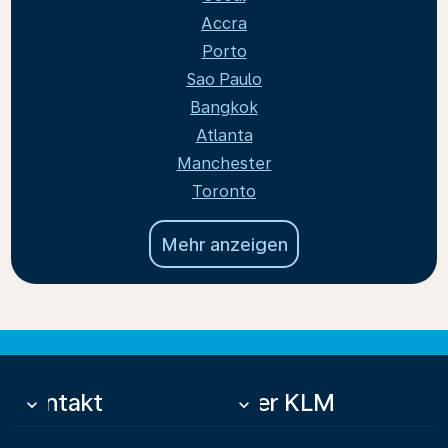
Accra
Porto
Sao Paulo
Bangkok
Atlanta
Manchester
Toronto
Mehr anzeigen
Kontakt
Über KLM
keyboard_arrow_down
keyboard_arrow_down