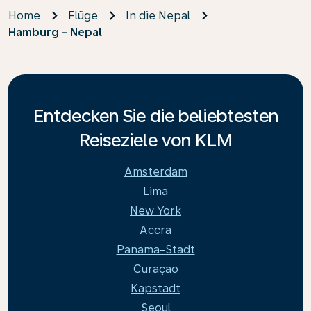
Home
Flüge
In die Nepal
Hamburg - Nepal
Entdecken Sie die beliebtesten
Reiseziele von KLM
Amsterdam
Lima
New York
Accra
Panama-Stadt
Curaçao
Kapstadt
Seoul