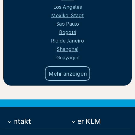
Los Angeles
Mexiko-Stadt
Sao Paulo
Bogotá
Rio de Janeiro
Shanghai
Guayaquil
Mehr anzeigen
Kontakt
Über KLM
keyboard_arrow_down
keyboard_arrow_down