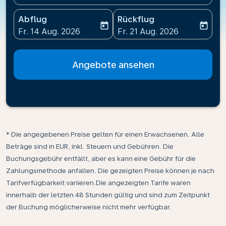
Abflug
Rückflug
today
today
fc-booking-departure-date-aria-label
fc-booking-return-date-ari
Fr. 14 Aug. 2026
Fr. 21 Aug. 2026
Angebote ansehen
* Die angegebenen Preise gelten für einen Erwachsenen. Alle
Beträge sind in EUR, inkl. Steuern und Gebühren. Die
Buchungsgebühr entfällt, aber es kann eine Gebühr für die
Zahlungsmethode anfallen. Die gezeigten Preise können je nach
Tarifverfügbarkeit variieren.Die angezeigten Tarife waren
innerhalb der letzten 48 Stunden gültig und sind zum Zeitpunkt
der Buchung möglicherweise nicht mehr verfügbar.