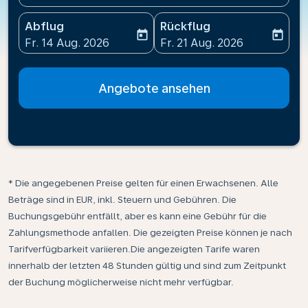
Abflug
Rückflug
today
today
fc-booking-departure-date-aria-label
fc-booking-return-date-ari
Fr. 14 Aug. 2026
Fr. 21 Aug. 2026
Angebote ansehen
* Die angegebenen Preise gelten für einen Erwachsenen. Alle
Beträge sind in EUR, inkl. Steuern und Gebühren. Die
Buchungsgebühr entfällt, aber es kann eine Gebühr für die
Zahlungsmethode anfallen. Die gezeigten Preise können je nach
Tarifverfügbarkeit variieren.Die angezeigten Tarife waren
innerhalb der letzten 48 Stunden gültig und sind zum Zeitpunkt
der Buchung möglicherweise nicht mehr verfügbar.