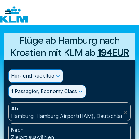

Flüge ab Hamburg nach
Kroatien mit KLM ab
194EUR
Hin- und Rückflug
expand_more
1 Passagier, Economy Class
expand_more
Ab
close
Hamburg, Hamburg Airport(HAM), Deutschland
Nach
Zielort auswählen