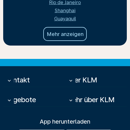
Rio de Janeiro
Shanghai
Guayaquil
Mehr anzeigen
Kontakt
Über KLM
keyboard_arrow_down
keyboard_arrow_down
Angebote
Mehr über KLM
keyboard_arrow_down
keyboard_arrow_down
App herunterladen