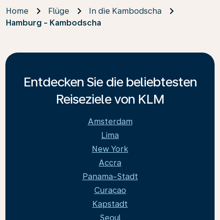
Home
Flüge
In die Kambodscha
Hamburg - Kambodscha
Entdecken Sie die beliebtesten
Reiseziele von KLM
Amsterdam
Lima
New York
Accra
Panama-Stadt
Curaçao
Kapstadt
Seoul