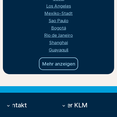
Los Angeles
Mexiko-Stadt
Sao Paulo
Bogotá
Rio de Janeiro
Shanghai
Guayaquil
Mehr anzeigen
Kontakt
Über KLM
keyboard_arrow_down
keyboard_arrow_down