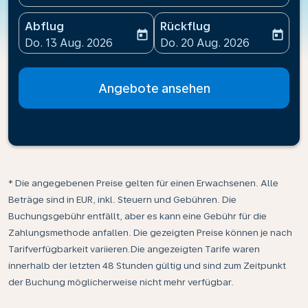
Abflug
Rückflug
today
today
fc-booking-departure-date-aria-label
fc-booking-return-date-ari
Do. 13 Aug. 2026
Do. 20 Aug. 2026
Angebote ansehen
* Die angegebenen Preise gelten für einen Erwachsenen. Alle
Beträge sind in EUR, inkl. Steuern und Gebühren. Die
Buchungsgebühr entfällt, aber es kann eine Gebühr für die
Zahlungsmethode anfallen. Die gezeigten Preise können je nach
Tarifverfügbarkeit variieren.Die angezeigten Tarife waren
innerhalb der letzten 48 Stunden gültig und sind zum Zeitpunkt
der Buchung möglicherweise nicht mehr verfügbar.