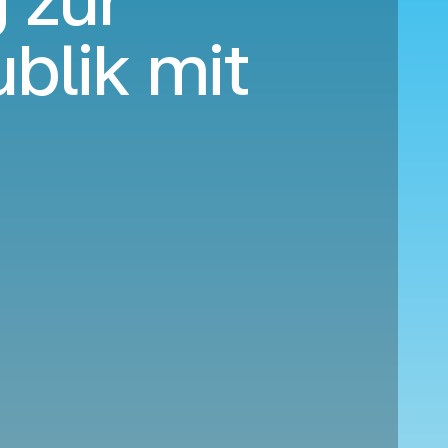
 zur
blik mit