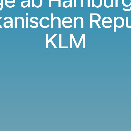
ge ab Hamburg
anischen Repu
KLM