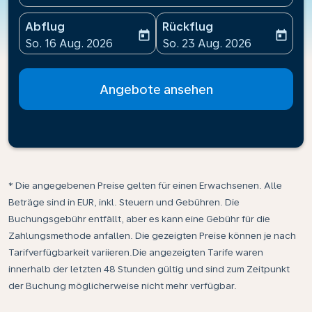
Abflug
Rückflug
today
today
fc-booking-departure-date-aria-label
fc-booking-return-date-ari
So. 16 Aug. 2026
So. 23 Aug. 2026
Angebote ansehen
* Die angegebenen Preise gelten für einen Erwachsenen. Alle
Beträge sind in EUR, inkl. Steuern und Gebühren. Die
Buchungsgebühr entfällt, aber es kann eine Gebühr für die
Zahlungsmethode anfallen. Die gezeigten Preise können je nach
Tarifverfügbarkeit variieren.Die angezeigten Tarife waren
innerhalb der letzten 48 Stunden gültig und sind zum Zeitpunkt
der Buchung möglicherweise nicht mehr verfügbar.