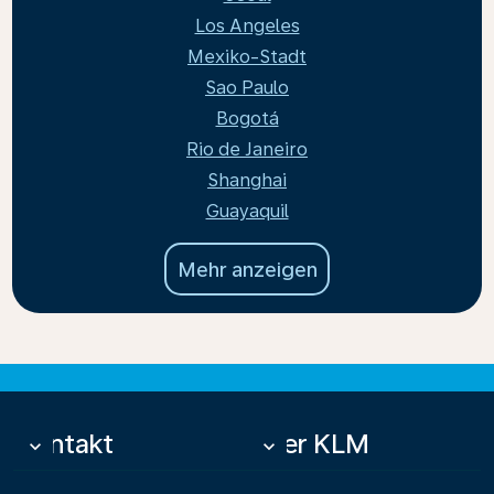
Los Angeles
Mexiko-Stadt
Sao Paulo
Bogotá
Rio de Janeiro
Shanghai
Guayaquil
Mehr anzeigen
Kontakt
Über KLM
keyboard_arrow_down
keyboard_arrow_down