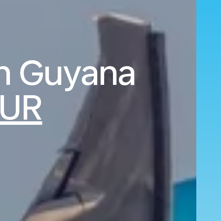
ch Guyana
EUR