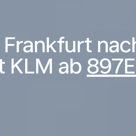
 Frankfurt na
t KLM ab
897