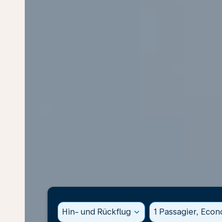
Hin- und Rückflug
expand_more
1 Passagier, Eco