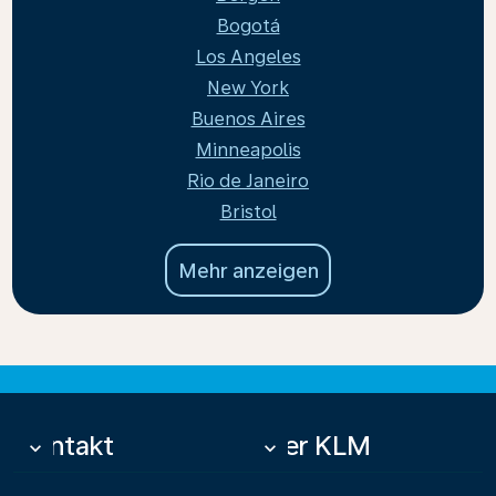
Bogotá
Los Angeles
New York
Buenos Aires
Minneapolis
Rio de Janeiro
Bristol
Mehr anzeigen
Kontakt
Über KLM
keyboard_arrow_down
keyboard_arrow_down