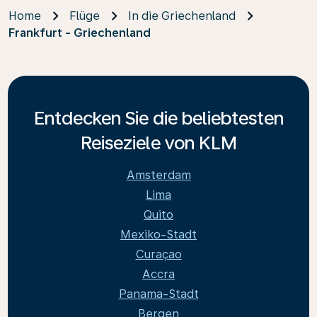
Home
Flüge
In die Griechenland
Frankfurt - Griechenland
Entdecken Sie die beliebtesten
Reiseziele von KLM
Amsterdam
Lima
Quito
Mexiko-Stadt
Curaçao
Accra
Panama-Stadt
Bergen