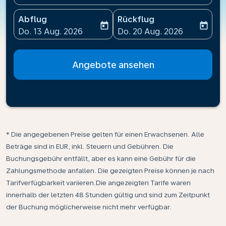
Abflug
Rückflug
today
today
fc-booking-departure-date-aria-label
fc-booking-return-date-ari
Do. 13 Aug. 2026
Do. 20 Aug. 2026
Angebote ansehen
* Die angegebenen Preise gelten für einen Erwachsenen. Alle
Beträge sind in EUR, inkl. Steuern und Gebühren. Die
Buchungsgebühr entfällt, aber es kann eine Gebühr für die
Zahlungsmethode anfallen. Die gezeigten Preise können je nach
Tarifverfügbarkeit variieren.Die angezeigten Tarife waren
innerhalb der letzten 48 Stunden gültig und sind zum Zeitpunkt
der Buchung möglicherweise nicht mehr verfügbar.