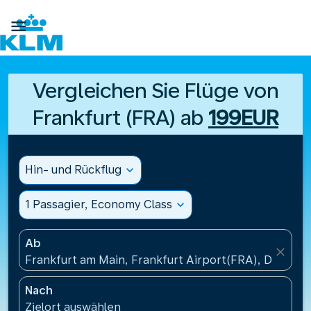

Vergleichen Sie Flüge von
Frankfurt (FRA) ab
199EUR
Hin- und Rückflug
expand_more
1 Passagier, Economy Class
expand_more
Ab
close
Frankfurt am Main, Frankfurt Airport(FRA), Deutsch
Nach
Zielort auswählen