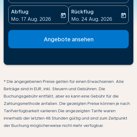
Abflug
Rückflug
today
today
fc-booking-departure-date-aria-label
fc-booking-return-date-ari
Mo. 17 Aug. 2026
Mo. 24 Aug. 2026
Angebote ansehen
* Die angegebenen Preise gelten für einen Erwachsenen. Alle
Beträge sind in EUR, inkl. Steuern und Gebühren. Die
Buchungsgebühr entfällt, aber es kann eine Gebühr für die
Zahlungsmethode anfallen. Die gezeigten Preise können je nach
Tarifverfügbarkeit variieren.Die angezeigten Tarife waren
innerhalb der letzten 48 Stunden gültig und sind zum Zeitpunkt
der Buchung möglicherweise nicht mehr verfügbar.