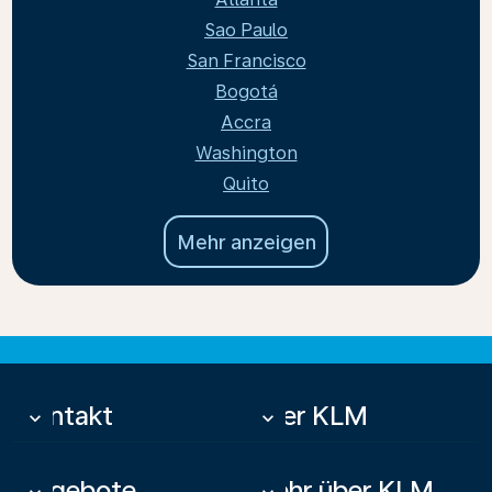
Sao Paulo
San Francisco
Bogotá
Accra
Washington
Quito
Mehr anzeigen
Kontakt
Über KLM
keyboard_arrow_down
keyboard_arrow_down
Angebote
Mehr über KLM