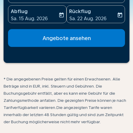
Abflug
Rückflug
today
today
fc-booking-departure-date-aria-label
fc-booking-return-date-ari
Sa. 15 Aug. 2026
Sa. 22 Aug. 2026
Angebote ansehen
* Die angegebenen Preise gelten für einen Erwachsenen. Alle
Beträge sind in EUR, inkl. Steuern und Gebühren. Die
Buchungsgebühr entfällt, aber es kann eine Gebühr für die
Zahlungsmethode anfallen. Die gezeigten Preise können je nach
Tarifverfügbarkeit variieren.Die angezeigten Tarife waren
innerhalb der letzten 48 Stunden gültig und sind zum Zeitpunkt
der Buchung möglicherweise nicht mehr verfügbar.