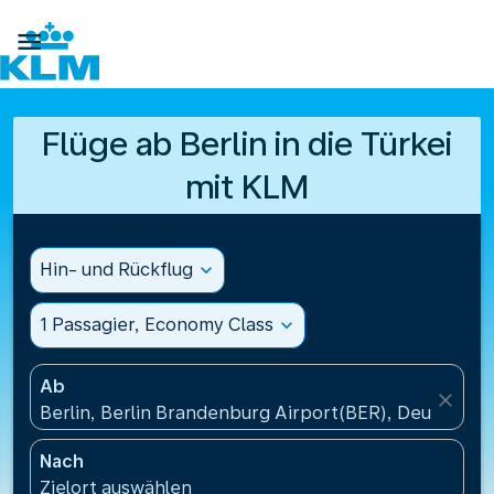

Flüge ab Berlin in die Türkei
mit KLM
Hin- und Rückflug
expand_more
1 Passagier, Economy Class
expand_more
Ab
close
Berlin, Berlin Brandenburg Airport(BER), Deutschla
Nach
Zielort auswählen