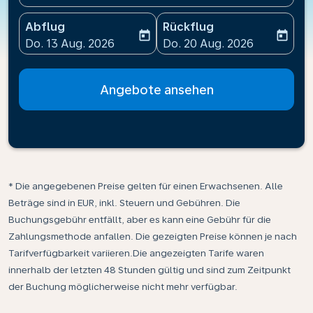
Abflug
Rückflug
today
today
fc-booking-departure-date-aria-label
fc-booking-return-date-ari
Do. 13 Aug. 2026
Do. 20 Aug. 2026
Angebote ansehen
* Die angegebenen Preise gelten für einen Erwachsenen. Alle
Beträge sind in EUR, inkl. Steuern und Gebühren. Die
Buchungsgebühr entfällt, aber es kann eine Gebühr für die
Zahlungsmethode anfallen. Die gezeigten Preise können je nach
Tarifverfügbarkeit variieren.Die angezeigten Tarife waren
innerhalb der letzten 48 Stunden gültig und sind zum Zeitpunkt
der Buchung möglicherweise nicht mehr verfügbar.