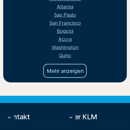
Atlanta
Sao Paulo
San Francisco
Bogotá
Accra
Washington
Quito
Mehr anzeigen
Kontakt
Über KLM
keyboard_arrow_down
keyboard_arrow_down