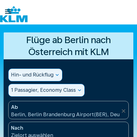

Flüge ab Berlin nach
Österreich mit KLM
Hin- und Rückflug
expand_more
1 Passagier, Economy Class
expand_more
Ab
close
Berlin, Berlin Brandenburg Airport(BER), Deutschla
Nach
Zielort auswählen