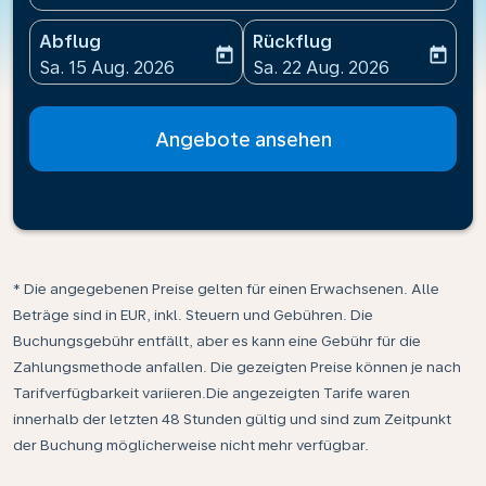
Abflug
Rückflug
today
today
fc-booking-departure-date-aria-label
fc-booking-return-date-ari
Sa. 15 Aug. 2026
Sa. 22 Aug. 2026
Angebote ansehen
* Die angegebenen Preise gelten für einen Erwachsenen. Alle
Beträge sind in EUR, inkl. Steuern und Gebühren. Die
Buchungsgebühr entfällt, aber es kann eine Gebühr für die
Zahlungsmethode anfallen. Die gezeigten Preise können je nach
Tarifverfügbarkeit variieren.Die angezeigten Tarife waren
innerhalb der letzten 48 Stunden gültig und sind zum Zeitpunkt
der Buchung möglicherweise nicht mehr verfügbar.