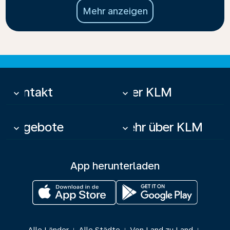
Mehr anzeigen
Kontakt
Über KLM
keyboard_arrow_down
keyboard_arrow_down
Angebote
Mehr über KLM
keyboard_arrow_down
keyboard_arrow_down
App herunterladen
|
|
|