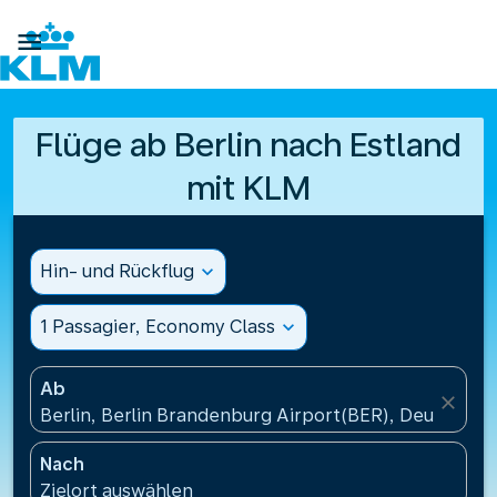

Flüge ab Berlin nach Estland
mit KLM
Hin- und Rückflug
expand_more
1 Passagier, Economy Class
expand_more
Ab
close
Berlin, Berlin Brandenburg Airport(BER), Deutschla
Nach
Zielort auswählen