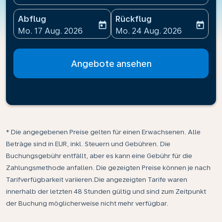
Abflug
Rückflug
today
today
fc-booking-departure-date-aria-label
fc-booking-return-date-ari
Mo. 17 Aug. 2026
Mo. 24 Aug. 2026
Angebote ansehen
* Die angegebenen Preise gelten für einen Erwachsenen. Alle
Beträge sind in EUR, inkl. Steuern und Gebühren. Die
Buchungsgebühr entfällt, aber es kann eine Gebühr für die
Zahlungsmethode anfallen. Die gezeigten Preise können je nach
Tarifverfügbarkeit variieren.Die angezeigten Tarife waren
innerhalb der letzten 48 Stunden gültig und sind zum Zeitpunkt
der Buchung möglicherweise nicht mehr verfügbar.