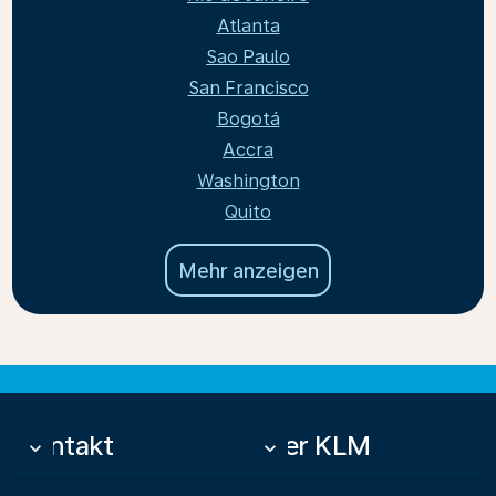
Atlanta
Sao Paulo
San Francisco
Bogotá
Accra
Washington
Quito
Mehr anzeigen
Kontakt
Über KLM
keyboard_arrow_down
keyboard_arrow_down