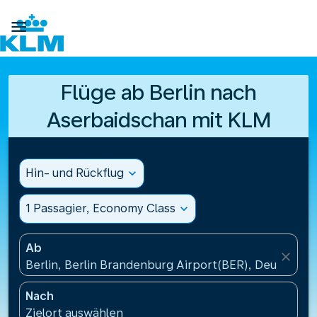

Flüge ab Berlin nach
Aserbaidschan mit KLM
Hin- und Rückflug
expand_more
1 Passagier, Economy Class
expand_more
Ab
close
Berlin, Berlin Brandenburg Airport(BER), Deutschla
Nach
Zielort auswählen