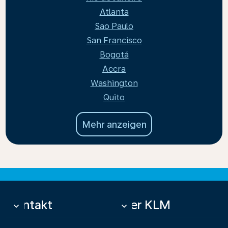
Atlanta
Sao Paulo
San Francisco
Bogotá
Accra
Washington
Quito
Mehr anzeigen
Kontakt
Über KLM
keyboard_arrow_down
keyboard_arrow_down