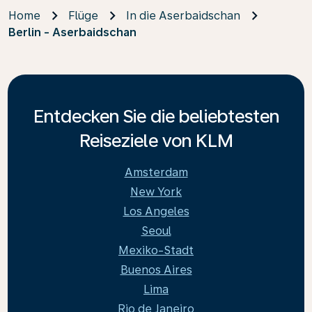
Home
Flüge
In die Aserbaidschan
Berlin - Aserbaidschan
Entdecken Sie die beliebtesten
Reiseziele von KLM
Amsterdam
New York
Los Angeles
Seoul
Mexiko-Stadt
Buenos Aires
Lima
Rio de Janeiro