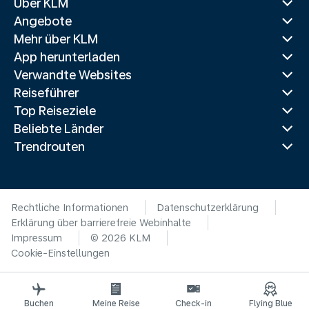
Über KLM
Angebote
Mehr über KLM
App herunterladen
Verwandte Websites
Reiseführer
Top Reiseziele
Beliebte Länder
Trendrouten
Rechtliche Informationen
Datenschutzerklärung
Erklärung über barrierefreie Webinhalte
Impressum
© 2026 KLM
Cookie-Einstellungen
Buchen
Meine Reise
Check-in
Flying Blue