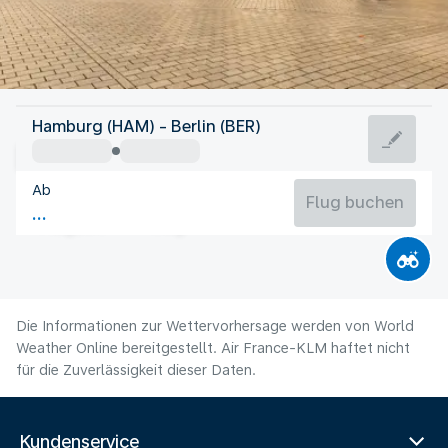
Deutschland
Hamburg (HAM) - Berlin (BER)
Berlin
Ab
20°C
Deutschland
Flug buchen
Flugzeit
Aug
Die Informationen zur Wettervorhersage werden von World
Weather Online bereitgestellt. Air France-KLM haftet nicht
für die Zuverlässigkeit dieser Daten.
Kundenservice