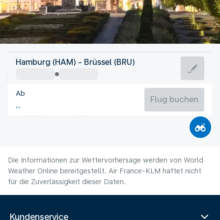
Belgien
Hamburg (HAM) - Brüssel (BRU)
Brüssel
Ab
19°C
Belgien
Flug buchen
Flugzeit
Aug
Die Informationen zur Wettervorhersage werden von World
Weather Online bereitgestellt. Air France-KLM haftet nicht
für die Zuverlässigkeit dieser Daten.
Kundenservice