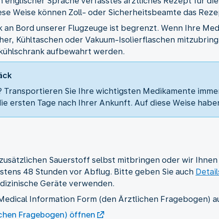
in englischer Sprache verfasstes ärztliches Rezept für d
iese Weise können Zoll- oder Sicherheitsbeamte das Rezep
k an Bord unserer Flugzeuge ist begrenzt. Wenn Ihre Me
her, Kühltaschen oder Vakuum-Isolierflaschen mitzubrin
kühlschrank aufbewahrt werden.
äck
Transportieren Sie Ihre wichtigsten Medikamente imme
e ersten Tage nach Ihrer Ankunft. Auf diese Weise haben
usätzlichen Sauerstoff selbst mitbringen oder wir Ihnen 
estens 48 Stunden vor Abflug. Bitte geben Sie auch
Detail
medizinische Geräte verwenden.
 Medical Information Form (den Ärztlichen Fragebogen) au
ichen Fragebogen) öffnen