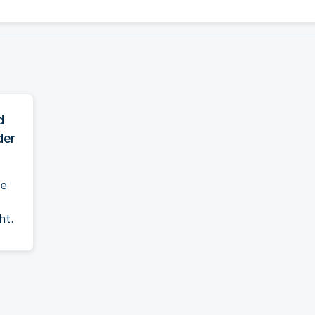
d
der
he
ht.