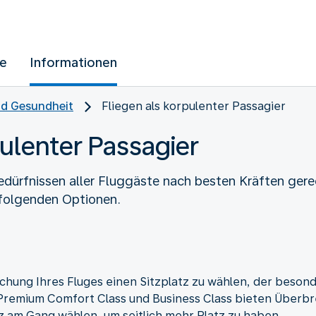
ue
Informationen
d Gesundheit
Fliegen als korpulenter Passagier
pulenter Passagier
dürfnissen aller Fluggäste nach besten Kräften gere
 folgenden Optionen.
chung Ihres Fluges einen Sitzplatz zu wählen, der besond
r Premium Comfort Class und Business Class bieten Überbr
z am Gang wählen, um seitlich mehr Platz zu haben.