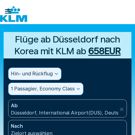

Flüge ab Düsseldorf nach
Korea mit KLM ab
658EUR
Hin- und Rückflug
expand_more
1 Passagier, Economy Class
expand_more
Ab
close
Düsseldorf, International Airport(DUS), Deutschland
Nach
Zielort auswählen