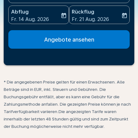
Abflug
Rückflug
today
today
fc-booking-departure-date-aria-label
fc-booking-return-date-ari
Fr. 14 Aug. 2026
Fr. 21 Aug. 2026
Angebote ansehen
* Die angegebenen Preise gelten für einen Erwachsenen. Alle
Beträge sind in EUR, inkl. Steuern und Gebühren. Die
Buchungsgebühr entfällt, aber es kann eine Gebühr für die
Zahlungsmethode anfallen. Die gezeigten Preise können je nach
Tarifverfügbarkeit variieren.Die angezeigten Tarife waren
innerhalb der letzten 48 Stunden gültig und sind zum Zeitpunkt
der Buchung möglicherweise nicht mehr verfügbar.