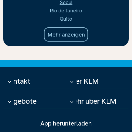
Seoul
Rio de Janeiro
Quito
Mehr anzeigen
Kontakt
Über KLM
keyboard_arrow_down
keyboard_arrow_down
Angebote
Mehr über KLM
keyboard_arrow_down
keyboard_arrow_down
App herunterladen