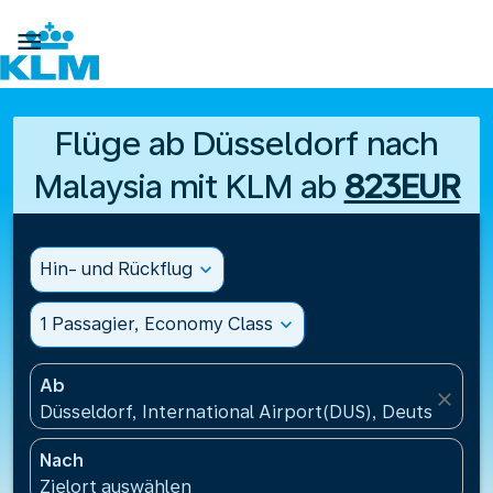

Flüge ab Düsseldorf nach
Malaysia mit KLM ab
823EUR
Hin- und Rückflug
expand_more
1 Passagier, Economy Class
expand_more
Ab
close
Düsseldorf, International Airport(DUS), Deutschland
Nach
Zielort auswählen