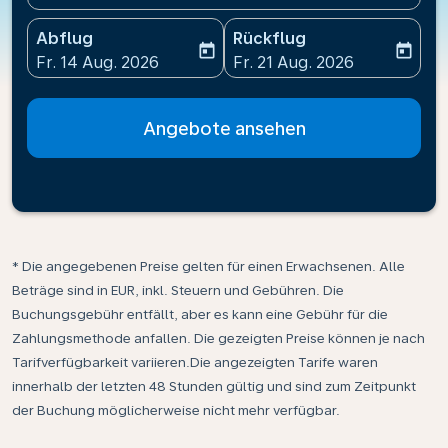
Abflug
Rückflug
today
today
fc-booking-departure-date-aria-label
fc-booking-return-date-ari
Fr. 14 Aug. 2026
Fr. 21 Aug. 2026
Angebote ansehen
* Die angegebenen Preise gelten für einen Erwachsenen. Alle
Beträge sind in EUR, inkl. Steuern und Gebühren. Die
Buchungsgebühr entfällt, aber es kann eine Gebühr für die
Zahlungsmethode anfallen. Die gezeigten Preise können je nach
Tarifverfügbarkeit variieren.Die angezeigten Tarife waren
innerhalb der letzten 48 Stunden gültig und sind zum Zeitpunkt
der Buchung möglicherweise nicht mehr verfügbar.