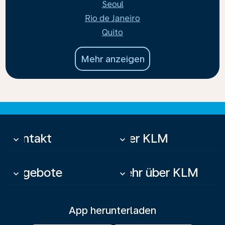
Seoul
Rio de Janeiro
Quito
Mehr anzeigen
Kontakt
Über KLM
keyboard_arrow_down
keyboard_arrow_down
Angebote
Mehr über KLM
keyboard_arrow_down
keyboard_arrow_down
App herunterladen