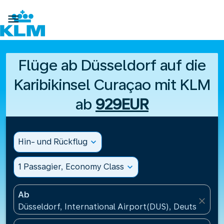

Flüge ab Düsseldorf auf die
Karibikinsel Curaçao mit KLM
ab
929EUR
Hin- und Rückflug
expand_more
1 Passagier, Economy Class
expand_more
Ab
close
Düsseldorf, International Airport(DUS), Deutschland