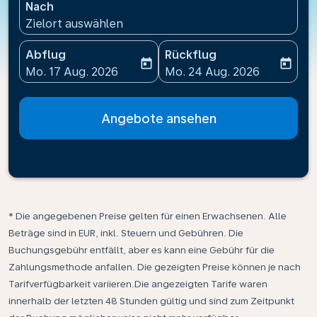
Nach
Zielort auswählen
Abflug
Rückflug
today
today
fc-booking-departure-date-aria-label
fc-booking-return-date-ari
Mo. 17 Aug. 2026
Mo. 24 Aug. 2026
Angebote ansehen
* Die angegebenen Preise gelten für einen Erwachsenen. Alle
Beträge sind in EUR, inkl. Steuern und Gebühren. Die
Buchungsgebühr entfällt, aber es kann eine Gebühr für die
Zahlungsmethode anfallen. Die gezeigten Preise können je nach
Tarifverfügbarkeit variieren.Die angezeigten Tarife waren
innerhalb der letzten 48 Stunden gültig und sind zum Zeitpunkt