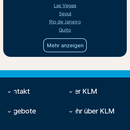
Las Vegas
Seoul
Rio de Janeiro
Quito
Mehr anzeigen
Kontakt
Über KLM
keyboard_arrow_down
keyboard_arrow_down
Angebote
Mehr über KLM
keyboard_arrow_down
keyboard_arrow_down