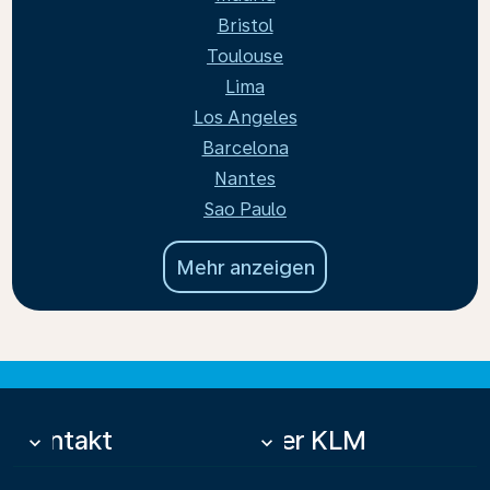
Bristol
Toulouse
Lima
Los Angeles
Barcelona
Nantes
Sao Paulo
Mehr anzeigen
Kontakt
Über KLM
keyboard_arrow_down
keyboard_arrow_down