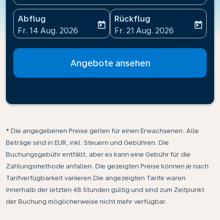
Abflug
Rückflug
today
today
fc-booking-departure-date-aria-label
fc-booking-return-date-ari
Fr. 14 Aug. 2026
Fr. 21 Aug. 2026
Angebote ansehen
* Die angegebenen Preise gelten für einen Erwachsenen. Alle
Beträge sind in EUR, inkl. Steuern und Gebühren. Die
Buchungsgebühr entfällt, aber es kann eine Gebühr für die
Zahlungsmethode anfallen. Die gezeigten Preise können je nach
Tarifverfügbarkeit variieren.Die angezeigten Tarife waren
innerhalb der letzten 48 Stunden gültig und sind zum Zeitpunkt
der Buchung möglicherweise nicht mehr verfügbar.