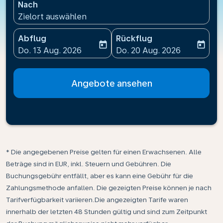
Nach
Zielort auswählen
Abflug
Rückflug
today
today
fc-booking-departure-date-aria-label
fc-booking-return-date-ari
Do. 13 Aug. 2026
Do. 20 Aug. 2026
Angebote ansehen
* Die angegebenen Preise gelten für einen Erwachsenen. Alle
Beträge sind in EUR, inkl. Steuern und Gebühren. Die
Buchungsgebühr entfällt, aber es kann eine Gebühr für die
Zahlungsmethode anfallen. Die gezeigten Preise können je nach
Tarifverfügbarkeit variieren.Die angezeigten Tarife waren
innerhalb der letzten 48 Stunden gültig und sind zum Zeitpunkt