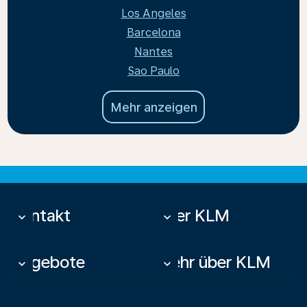
Los Angeles
Barcelona
Nantes
Sao Paulo
Mehr anzeigen
Kontakt
Über KLM
keyboard_arrow_down
keyboard_arrow_down
Angebote
Mehr über KLM
keyboard_arrow_down
keyboard_arrow_down