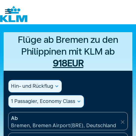

Flüge ab Bremen zu den
Philippinen mit KLM ab
918EUR
Hin- und Rückflug
expand_more
1 Passagier, Economy Class
expand_more
Ab
close
Bremen, Bremen Airport(BRE), Deutschland