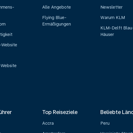
ehmens-
Alle Angebote
Newsletter
Flying Blue-
Warum KLM
oom
Ermäßigungen
KLM-Delft Blau
tigkeit
Häuser
e-Website
-Website
ührer
Top Reiseziele
Beliebte Län
Accra
Peru