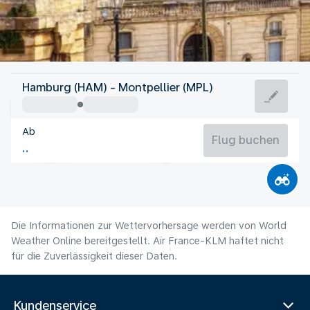
Frankreich
Hamburg (HAM) - Montpellier (MPL)
Montpellier
Ab
24°C
Frankreich
Flug buchen
Flugzeit
Aug
Die Informationen zur Wettervorhersage werden von World
Weather Online bereitgestellt. Air France-KLM haftet nicht
für die Zuverlässigkeit dieser Daten.
Kundenservice