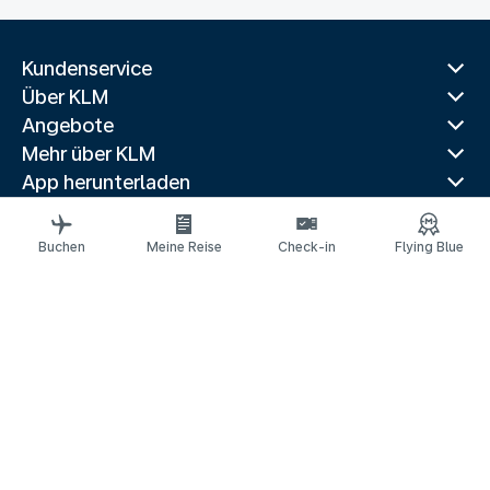
Kundenservice
Über KLM
Angebote
Mehr über KLM
App herunterladen
Verwandte Websites
Reiseführer
Buchen
Meine Reise
Check-in
Flying Blue
Top Reiseziele
Beliebte Länder
Trendrouten
Rechtliche Informationen
Datenschutzerklärung
Erklärung über barrierefreie Webinhalte
Impressum
© 2026 KLM