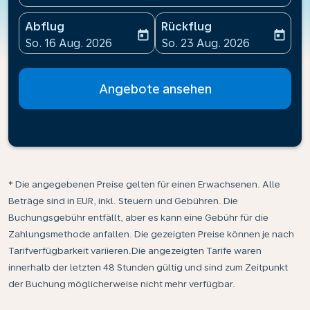
Abflug
Rückflug
today
today
fc-booking-departure-date-aria-label
fc-booking-return-date-ari
So. 16 Aug. 2026
So. 23 Aug. 2026
Angebote ansehen
* Die angegebenen Preise gelten für einen Erwachsenen. Alle
Beträge sind in EUR, inkl. Steuern und Gebühren. Die
Buchungsgebühr entfällt, aber es kann eine Gebühr für die
Zahlungsmethode anfallen. Die gezeigten Preise können je nach
Tarifverfügbarkeit variieren.Die angezeigten Tarife waren
innerhalb der letzten 48 Stunden gültig und sind zum Zeitpunkt
der Buchung möglicherweise nicht mehr verfügbar.