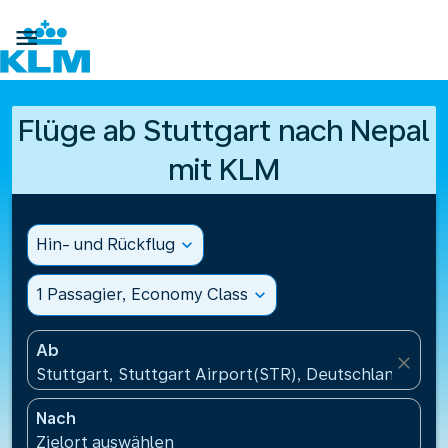

Flüge ab Stuttgart nach Nepal
mit KLM
Hin- und Rückflug
expand_more
1 Passagier, Economy Class
expand_more
Ab
close
Stuttgart, Stuttgart Airport(STR), Deutschland
Nach
Zielort auswählen