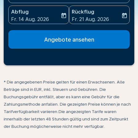
Abflug
Rückflug
today
today
fc-booking-departure-date-aria-label
fc-booking-return-date-ari
Fr. 14 Aug. 2026
Fr. 21 Aug. 2026
Angebote ansehen
* Die angegebenen Preise gelten für einen Erwachsenen. Alle
Beträge sind in EUR, inkl. Steuern und Gebühren. Die
Buchungsgebühr entfällt, aber es kann eine Gebühr für die
Zahlungsmethode anfallen. Die gezeigten Preise können je nach
Tarifverfügbarkeit variieren.Die angezeigten Tarife waren
innerhalb der letzten 48 Stunden gültig und sind zum Zeitpunkt
der Buchung möglicherweise nicht mehr verfügbar.