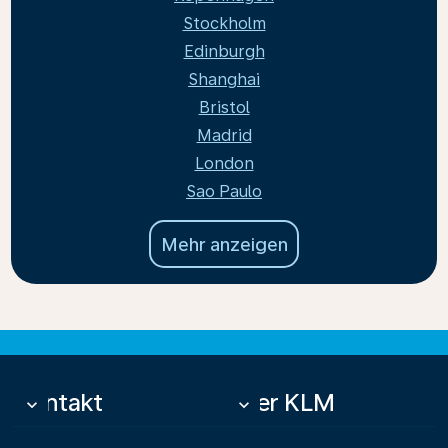
Stockholm
Edinburgh
Shanghai
Bristol
Madrid
London
Sao Paulo
Mehr anzeigen
Kontakt
Über KLM
keyboard_arrow_down
keyboard_arrow_down