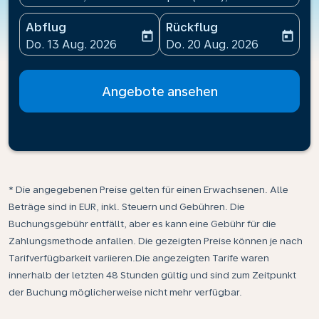
Abflug
Rückflug
today
today
fc-booking-departure-date-aria-label
fc-booking-return-date-ari
Do. 13 Aug. 2026
Do. 20 Aug. 2026
Angebote ansehen
* Die angegebenen Preise gelten für einen Erwachsenen. Alle
Beträge sind in EUR, inkl. Steuern und Gebühren. Die
Buchungsgebühr entfällt, aber es kann eine Gebühr für die
Zahlungsmethode anfallen. Die gezeigten Preise können je nach
Tarifverfügbarkeit variieren.Die angezeigten Tarife waren
innerhalb der letzten 48 Stunden gültig und sind zum Zeitpunkt
der Buchung möglicherweise nicht mehr verfügbar.