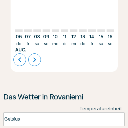
06
07
08
09
10
11
12
13
14
15
16
17
do
fr
sa
so
mo
di
mi
do
fr
sa
so
mo
AUG.
chevron_left
chevron_right
Das Wetter in Rovaniemi
Temperatureinheit
:
Weather unit option Celsius Selected
Celsius
keyboard_arrow_down