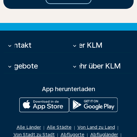
Kontakt
Über KLM
keyboard_arrow_down
keyboard_arrow_down
Angebote
Mehr über KLM
keyboard_arrow_down
keyboard_arrow_down
App herunterladen
Alle Länder
Alle Städte
Von Land zu Land
|
|
|
Von Stadt zu Stadt
Abflugorte
Abflugländer
|
|
|