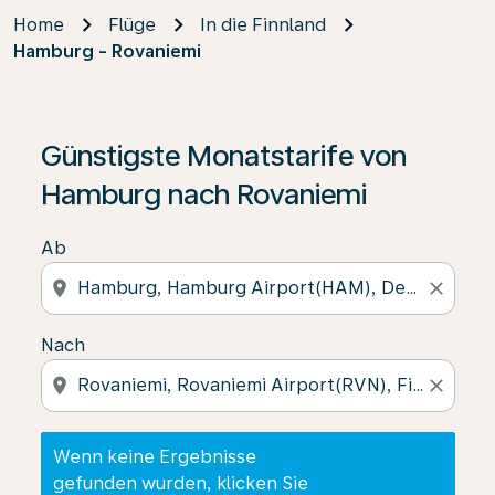
Home
Flüge
In die Finnland
Hamburg - Rovaniemi
Wenn keine Ergebnisse gefunden wurden, klicken Sie 
Günstigste Monatstarife von
Hamburg nach Rovaniemi
Ab
location_on
close
Nach
location_on
close
Wenn keine Ergebnisse
gefunden wurden, klicken Sie