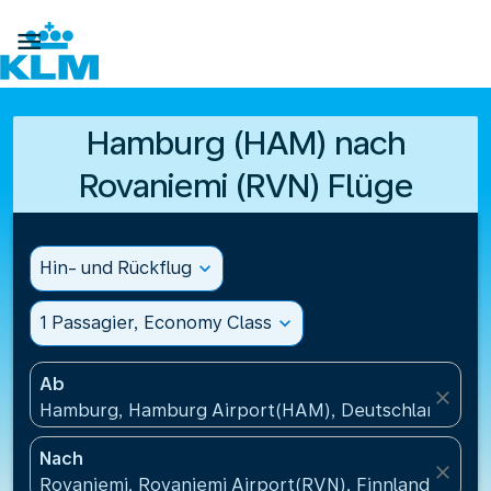

Hamburg (HAM) nach
Rovaniemi (RVN) Flüge
Hin- und Rückflug
expand_more
1 Passagier, Economy Class
expand_more
Ab
close
Hamburg, Hamburg Airport(HAM), Deutschland
Nach
close
Rovaniemi, Rovaniemi Airport(RVN), Finnland