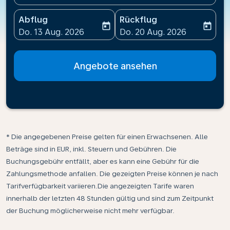
Abflug
Rückflug
today
today
fc-booking-departure-date-aria-label
fc-booking-return-date-ari
Do. 13 Aug. 2026
Do. 20 Aug. 2026
Angebote ansehen
* Die angegebenen Preise gelten für einen Erwachsenen. Alle
Beträge sind in EUR, inkl. Steuern und Gebühren. Die
Buchungsgebühr entfällt, aber es kann eine Gebühr für die
Zahlungsmethode anfallen. Die gezeigten Preise können je nach
Tarifverfügbarkeit variieren.Die angezeigten Tarife waren
innerhalb der letzten 48 Stunden gültig und sind zum Zeitpunkt
der Buchung möglicherweise nicht mehr verfügbar.