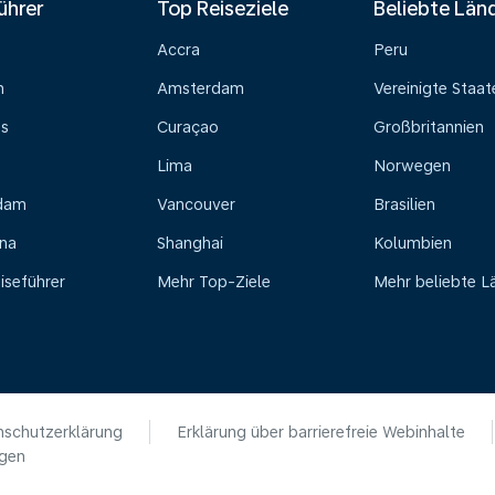
ührer
Top Reiseziele
Beliebte Län
Accra
Peru
n
Amsterdam
Vereinigte Staat
ss
Curaçao
Großbritannien
Lima
Norwegen
dam
Vancouver
Brasilien
na
Shanghai
Kolumbien
iseführer
Mehr Top-Ziele
Mehr beliebte L
schutzerklärung
Erklärung über barrierefreie Webinhalte
ngen