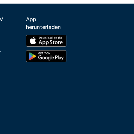
LM
App
herunterladen
-