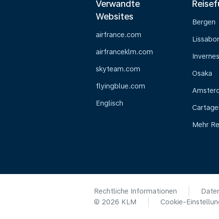
Verwandte
Reisef
Websites
Bergen
airfrance.com
Lissabo
airfranceklm.com
Inverne
skyteam.com
Osaka
flyingblue.com
Amster
Englisch
Cartage
Mehr Re
Rechtliche Informationen
Daten
© 2026 KLM
Cookie-Einstellu