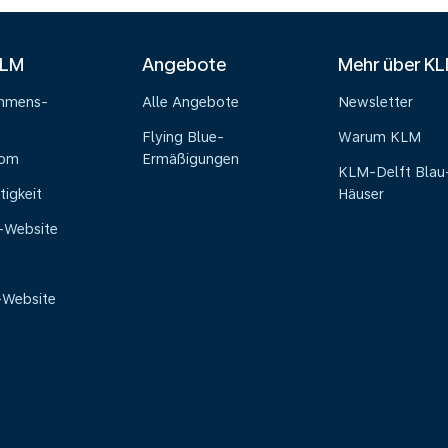
KLM
Angebote
Mehr über K
ehmens-
Alle Angebote
Newsletter
Flying Blue-
Warum KLM
oom
Ermäßigungen
KLM-Delft Blau
tigkeit
Häuser
e-Website
-Website