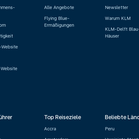
ehmens-
Alle Angebote
Newsletter
Flying Blue-
Warum KLM
oom
Ermäßigungen
KLM-Delft Blau
tigkeit
Häuser
e-Website
-Website
ührer
Top Reiseziele
Beliebte Län
Accra
Peru